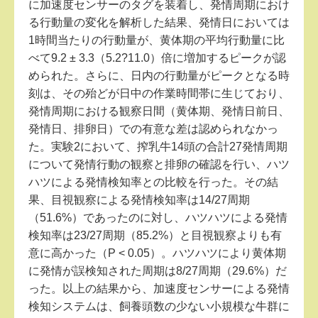
に加速度センサーのタグを装着し、発情周期におけ
る行動量の変化を解析した結果、発情日においては
1時間当たりの行動量が、黄体期の平均行動量に比
べて9.2 ± 3.3（5.2?11.0）倍に増加するピークが認
められた。さらに、日内の行動量がピークとなる時
刻は、その殆どが日中の作業時間帯に生じており、
発情周期における観察日間（黄体期、発情日前日、
発情日、排卵日）での有意な差は認められなかっ
た。実験2において、搾乳牛14頭の合計27発情周期
について発情行動の観察と排卵の確認を行い、ハツ
ハツによる発情検知率との比較を行った。その結
果、目視観察による発情検知率は14/27周期
（51.6%）であったのに対し、ハツハツによる発情
検知率は23/27周期（85.2%）と目視観察よりも有
意に高かった（P < 0.05）。ハツハツにより黄体期
に発情が誤検知された周期は8/27周期（29.6%）だ
った。以上の結果から、加速度センサーによる発情
検知システムは、飼養頭数の少ない小規模な牛群に