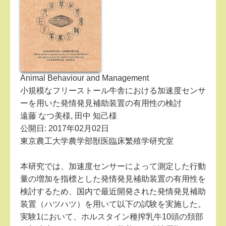
Animal Behaviour and Management
小規模なフリーストール牛舎における加速度センサ
ーを用いた発情発見補助装置の有用性の検討
遠藤 なつ美様, 田中 知己様
公開日: 2017年02月02日
東京農工大学農学部獣医臨床繁殖学研究室
本研究では、加速度センサーによって測定した行動
量の増加を指標とした発情発見補助装置の有用性を
検討するため、国内で最近開発された発情発見補助
装置（ハツハツ）を用いて以下の試験を実施した。
実験1において、ホルスタイン種搾乳牛10頭の頚部